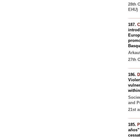
28th 
EHU)
187.
C
introd
Europ
promo
Basque
Arkau
27th O
186.
D
Violen
vulne
within 
Socie
and P
21st a
185.
P
años” 
cessat