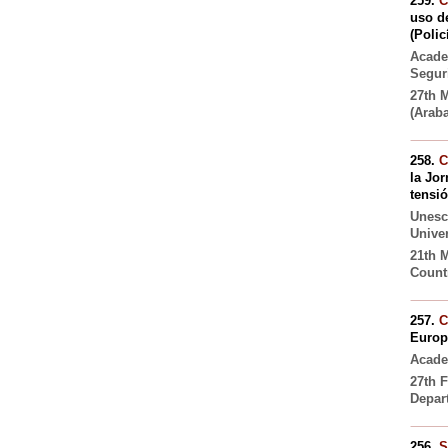
259.
C
uso d
(Polic
Acade
Segur
27th 
(Araba
258.
C
la Jo
tensió
Unesco
Unive
21th M
Countr
257.
C
Europ
Acade
27th 
Depar
256.
S