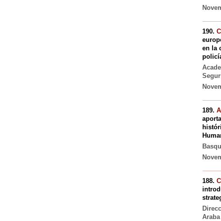
Novemb
190.
C
europ
en la 
policí
Acade
Segur
Novem
189.
A
aporta
histó
Human
Basqu
Novemb
188.
C
introd
strate
Direc
Araba