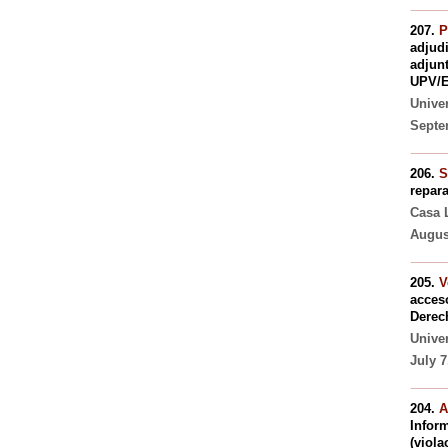
207.
P
adjudi
adjunt
UPV/
Unive
Septe
206.
S
repara
Casa L
August
205.
V
acces
Derec
Unive
July 7
204.
A
Inform
(viola