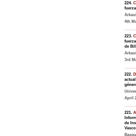
224.
C
fuerza
Arkau
4th Ma
223.
C
fuerza
de Bil
Arkau
3rd Ma
222.
D
actual
géner
Unive
April 
221.
A
Infor
de In
Vasco
Basqu