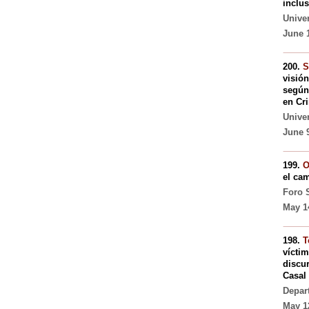
inclus
Unive
June 
200.
S
visión
según
en Cr
Unive
June 9
199.
O
el ca
Foro 
May 1
198.
T
vícti
discur
Casal 
Depar
May 1