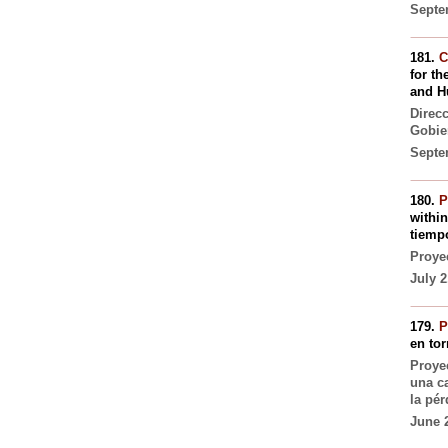
Septe
181.
C
for th
and H
Direc
Gobie
Septe
180.
P
within
tiemp
Proyec
July 2
179.
P
en tor
Proye
una ca
la pér
June 