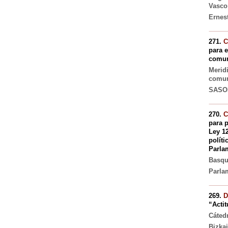
Vasco
Ernes
271.
C
para e
comun
Merid
comun
SASOI
270.
C
para p
Ley 1
políti
Parla
Basqu
Parlam
269.
D
“Actit
Cáted
Bizka