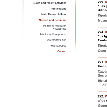
275.
D
News and recent activities
“Las 
Publications
difícil
Main Research lines
Diput
Speech and Seminars
Museo
Visiting or Research
Fellowships
274.
D
Articles in Newspapers
“La I
Interesting Links
Contin
Diput
Miscellaneous
Gune 
Contact
273.
D
Histor
Cáted
Socie
Bizka
10-20
272.
P
años 
Gogor