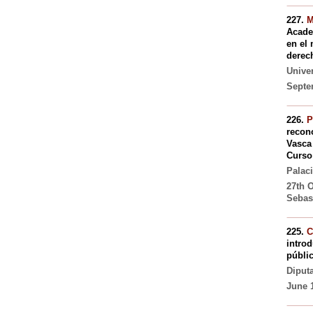
227.
M
Acade
en el 
derec
Unive
Septem
226.
P
recono
Vasca 
Curso 
Palac
27th 
Sebas
225.
C
intro
públic
Diput
June 1