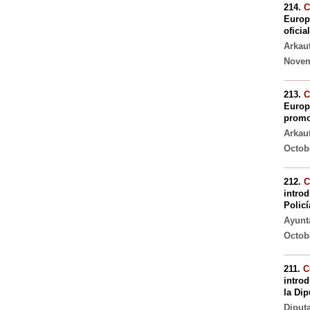
214.
C
Europ
oficia
Arkau
Novemb
213.
C
Europ
promoc
Arkau
Octob
212.
C
introd
Policí
Ayunt
Octob
211.
C
introd
la Dip
Diput