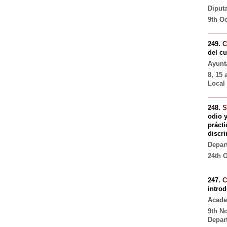
Diput
9th O
249.
C
del cu
Ayunt
8, 15 
Local 
248.
S
odio 
prácti
discr
Depar
24th O
247.
C
introd
Acade
9th N
Depar