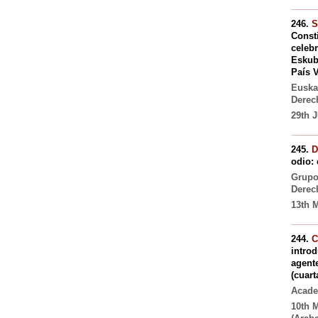
246.
S
Consti
celebr
Eskub
País V
Euska
Derec
29th 
245.
D
odio: 
Grupo
Derec
13th M
244.
C
introd
agente
(cuar
Acade
10th 