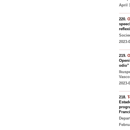
April 
220.
O
speec
reflex
Socie
2023-0
219.
O
Openin
odio”
Ikusp
Vasco
2023-0
218.
T
Estado
progra
Franci
Depar
Febru