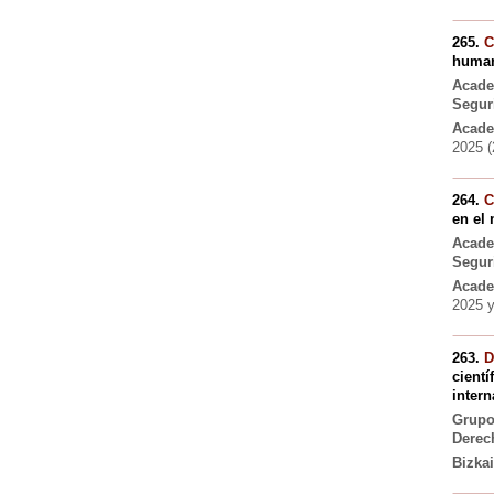
265.
C
human
Acade
Segur
Acade
2025 (
264.
C
en el 
Acade
Segur
Acade
2025 y
263.
D
cientí
intern
Grupo
Derec
Bizka