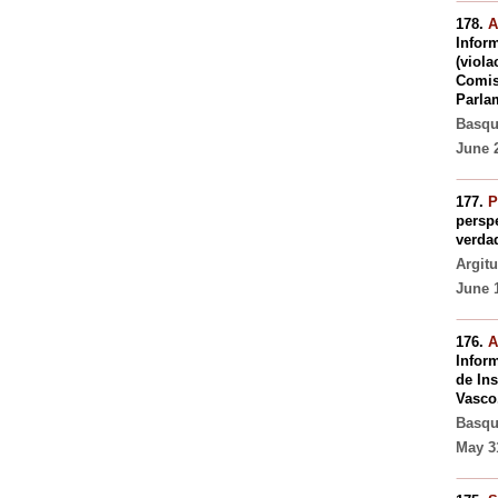
178.
A
Inform
(viola
Comis
Parla
Basqu
June 2
177.
P
persp
verdad
Argit
June 1
176.
A
Infor
de In
Vasco
Basqu
May 31