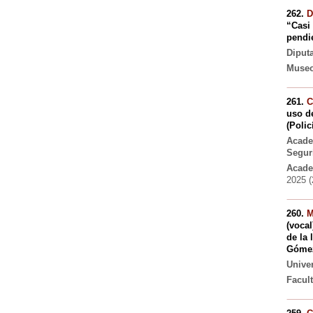
262.
D
“Casi
pendi
Diput
Museo
261.
C
uso d
(Polic
Acade
Segur
Acade
2025 (
260.
M
(vocal
de la 
Gómez
Unive
Facul