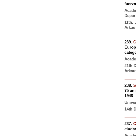
fuerza
Acade
Depar
11th.
Arkaut
239.
C
Europ
catego
Acade
21th 
Arkaut
238.
S
75 an
1948
Unive
14th 
237.
C
ciuda
Acade