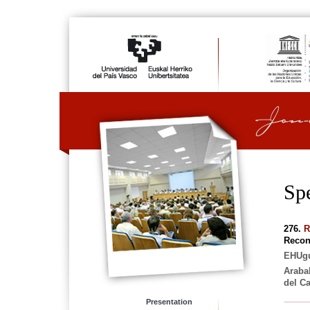
Sp
276.
R
Recon
EHUg
Araba
del C
Presentation