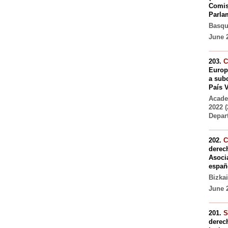
Comis
Parla
Basque
June 
203.
C
Europ
a subc
País 
Acade
2022 
Depar
202.
C
derech
Asoci
españ
Bizkai
June 
201.
S
derec