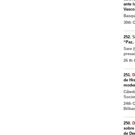
ante 
Vasco
Basqu
30th 
252.
S
“Paz,
Sare 
presa
26 th 
251.
D
de Hi
moder
Cáted
Socie
24th 
Bilba
250.
D
sobre
de De