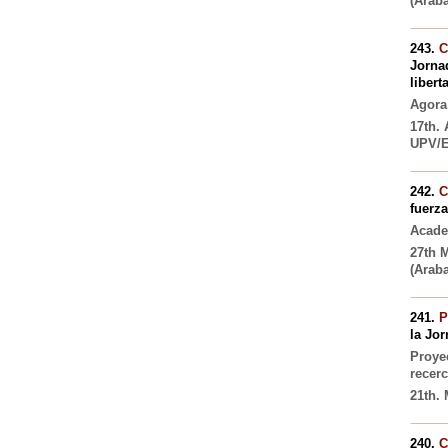
(Araba
243.
C
Jornad
libert
Agora
17th. 
UPV/E
242.
C
fuerza
Acade
27th 
(Araba
241.
P
la Jor
Proye
recerc
21th.
240.
C