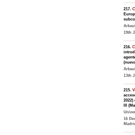
217.
C
Europ
subcom
Arkau
19th J
216.
C
introd
agente
(nueva
Arkau
13th J
215.
V
acceso
2022) 
III (M
Univer
16 De
Madri