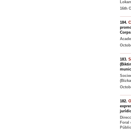
Lokarr
16th O
184.
C
promot
Corps
Acade
Octobe
183.
S
(Bikti
munic
Socie
(Bizka
Octob
182.
O
expres
jurídi
Direc
Foral
Públi