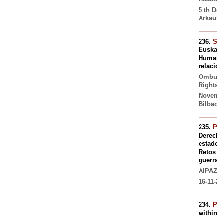
5 th 
Arkaut
236.
S
Euskad
Human
relaci
Ombud
Right
Novemb
Bilba
235.
P
Derec
estado
Retos 
guerra
AIPAZ
16-11
234.
P
within