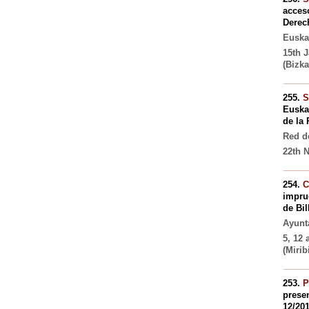
acces
Derec
Euskal
15th 
(Bizka
255.
S
Euskal
de la
Red d
22th N
254.
C
imprud
de Bil
Ayunt
5, 12 
(Miribi
253.
P
presen
12/20