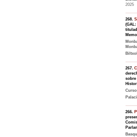
2025
268.
S
(GAL: 
titula
Memor
Monba
Monb
Biltx
267.
C
derec
sobre
Histo
Curso
Palac
266.
P
presen
Comis
Parla
Basque