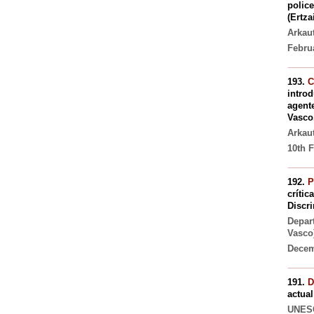
police
(Ertza
Arkau
Februa
193.
C
introd
agente
Vasco
Arkau
10th F
192.
P
crític
Discr
Depart
Vasco)
Decem
191.
D
actual
UNESC