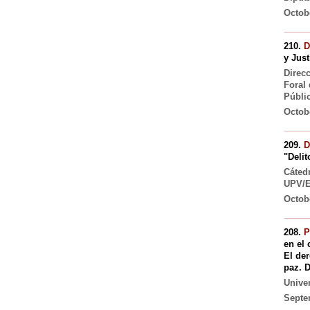
Octobe
210.
D
y Just
Direc
Foral
Públi
Octobe
209.
D
"Delit
Cáted
UPV/
Octobe
208.
P
en el
El der
paz. D
Unive
Septe