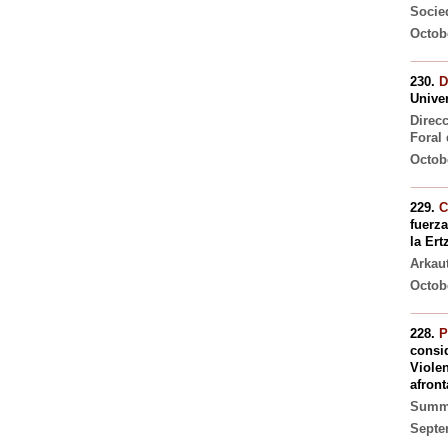
Socie
Octobe
230.
D
Unive
Direc
Foral
Octobe
229.
C
fuerza
la Ert
Arkau
Octobe
228.
P
consid
Violen
afron
Summe
Septe